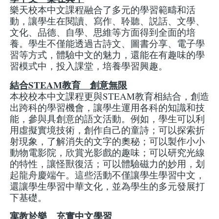
樂天校本中文課程融合了多元的學習範疇和活
動，讓學生在閱讀、寫作、聆聽、説話、文學、
文化、品德、自學、思維等方面得到全面的培
養。學生不僅能透過古詩文、圖書分享、電子學
習等方式，體驗中文的魅力，還能在有趣味的學
習模式中，投入課堂，培養學習興趣。
結合STEAM教育 創意無限
本校校本中文課程更與STEAM教育相結合，創造
出跨科的學習機會，讓學生運用各科的知識和技
能，參與具創意的語文活動。例如，學生可以利
用虛擬實境技術，創作自己的童詩；可以探索折
射現象，了解消失的文字的奧秘；可以製作小小
動物電影院，欣賞光影戲的趣味；可以研究光線
的特性，讓怪獸復活；可以體驗磁力的妙用，划
起龍舟慶端午。這些活動不僅讓學生學習中文，
還讓學生學習中華文化，並為學生的多元發展打
下基礎。
寓教於樂 充實中文學習