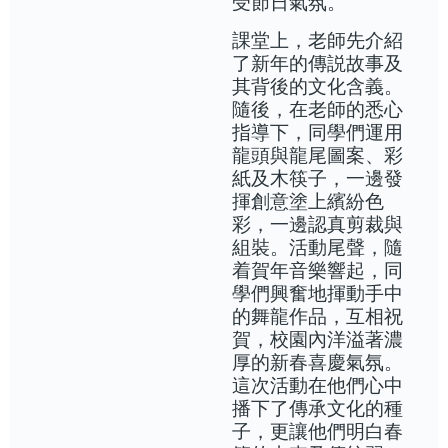
受節日氣氛。
課堂上，老師先介紹
了新年的傳説故事及
其背後的文化含義。
隨後，在老師的悉心
指導下，同學們運用
龍頭與龍尾圖案、彩
紙及木筷子，一邊發
揮創意塗上繽紛色
彩，一邊認真剪裁與
組裝。活動尾聲，隨
着賀年音樂響起，同
學們興奮地揮動手中
的舞龍作品，互相祝
賀，校園內洋溢著濃
厚的新春喜慶氣氛。
這次活動在他們心中
播下了傳承文化的種
子，更讓他們明白春