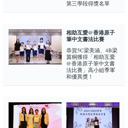
第三學段得獎名單
相助互愛@香港原子
筆中文書法比賽
恭賀5C梁美涵、4B梁
茵桐獲得「相助互愛
@香港原子筆中文書
法比賽」高小組季軍
和優異獎！