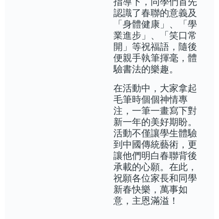
指導下，同學們首先
認識了春聯的意義及
「身體健康」、「學
業進步」、「笑口常
開」等祝福語，隨後
便親手執筆揮毫，體
驗書法的樂趣。
在活動中，大家拿起
毛筆時個個神情專
注，一筆一畫寫下對
新一年的美好期盼。
活動不僅讓學生體驗
到中國傳統藝術，更
讓他們明白春聯背後
承載的心願。在此，
祝願各位家長和同學
新春快樂，萬事如
意，主恩滿溢！