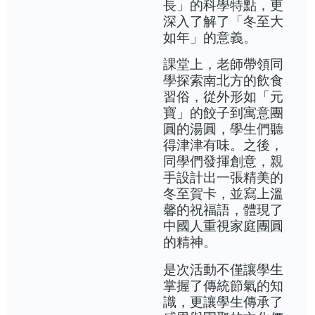
長」的科學特點，更
深入了解了「冬至大
如年」的意義。
課堂上，老師帶領同
學探索南北方的飲食
習俗，從外形如「元
寶」的餃子到寓意團
圓的湯圓，學生們聽
得津津有味。之後，
同學們發揮創意，親
手設計出一張精美的
冬至賀卡，並寫上溫
馨的祝福語，體現了
中國人重視家庭團圓
的精神。
是次活動不僅讓學生
掌握了傳統節氣的知
識，更讓學生傳承了