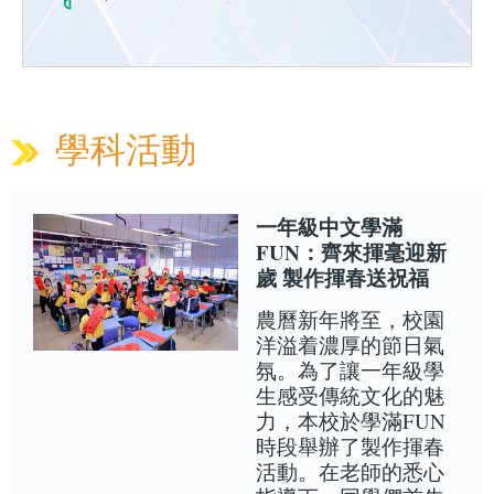
學科活動
一年級中文學滿
FUN：齊來揮毫迎新
歲 製作揮春送祝福
農曆新年將至，校園
洋溢着濃厚的節日氣
氛。為了讓一年級學
生感受傳統文化的魅
力，本校於學滿FUN
時段舉辦了製作揮春
活動。在老師的悉心