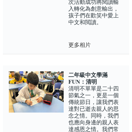
次活動成功將閱讀輸
入轉化為創意輸出，
孩子們在歡笑中愛上
中文和閲讀。
更多相片
二年級中文學滿
FUN：清明
清明不單單是二十四
節氣之一，更是一個
傳統節日，讓我們表
達對已逝去親人的思
念之情。同時，我們
也應向身邊的親人表
達感恩之情。我們常