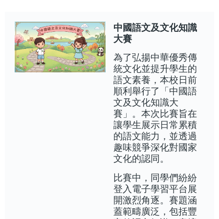
中國語文及文化知識
大賽
為了弘揚中華優秀傳
統文化並提升學生的
語文素養，本校日前
順利舉行了「中國語
文及文化知識大
賽」。本次比賽旨在
讓學生展示日常累積
的語文能力，並透過
趣味競爭深化對國家
文化的認同。
比賽中，同學們紛紛
登入電子學習平台展
開激烈角逐。賽題涵
蓋範疇廣泛，包括豐