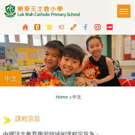
Skip to main content
Main
T
naviga
Top
Language
Media
switcher
Icon
Button
中文
Breadcrumb
Home
中文
課程宗旨
中國語文教育學習領域的課程宗旨為：