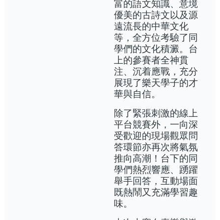
富的語文知識、意境
優美的古詩文以及源
遠流長的中華文化
等，全方位考驗了同
學們的文化積澱。台
上的參賽者全神貫
注、沉着應戰，充分
展現了樂天學子的才
華與自信。
除了緊張刺激的線上
平台競賽外，一向深
受歡迎的現場觀眾問
答環節亦再次將氣氛
推向高潮！台下的同
學們熱烈響應、踴躍
舉手回答，互動場面
既熱鬧又充滿學習趣
味。