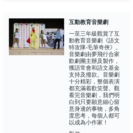
互動教育音樂劇
一至三年級觀賞了互
動教育音樂劇《語文
特攻隊‧毛筆奇俠》。
音樂劇由夢飛行合家
歡劇團主辦及製作，
獲語常會和語文基金
支持及撥款。音樂劇
十分精彩，整個表演
都充滿着歡笑聲。觀
看完音樂劇，我們明
白到只要願意細心留
意身邊的事物，多角
度思考，每個人都可
以成為小作家！