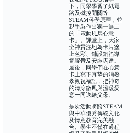
下，同學學習了紙電
路及磁控開關等
STEAM科學原理，並
親手製作出獨一無二
的「電動風扇心意
卡」。課堂上，大家
全神貫注地為卡片塗
上色彩、鋪設銅箔導
電膠帶及安裝馬達。
最後，同學們在心意
卡上寫下真摯的消暑
孝親祝福語，把神奇
的清涼微風與溫暖愛
意一同送給父母。
是次活動將跨STEAM
與中華優秀傳統文化
及情意教育完美融
合。學生不僅在過程