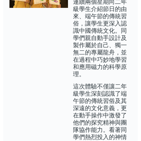
連續兩個星期向二年
級學生介紹節日的由
來、端午節的傳統習
俗，讓學生更深入認
識中國傳統文化。同
學們親自動手設計及
製作屬於自己、獨一
無二的專屬龍舟，並
在過程中巧妙地學習
和應用磁力的科學原
理。
這次體驗不僅讓二年
級學生深刻認識了端
午節的傳統習俗及其
深遠的文化意義，更
在動手操作中激發了
他們的探究精神與團
隊協作能力。看著同
學們熱烈投入的神情