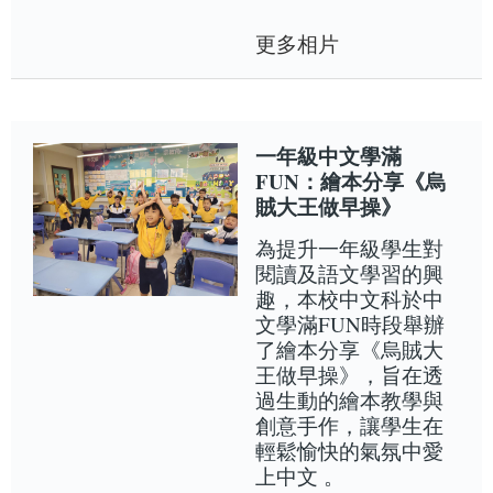
更多相片
一年級中文學滿
FUN：繪本分享《烏
賊大王做早操》
為提升一年級學生對
閱讀及語文學習的興
趣，本校中文科於中
文學滿FUN時段舉辦
了繪本分享《烏賊大
王做早操》，旨在透
過生動的繪本教學與
創意手作，讓學生在
輕鬆愉快的氣氛中愛
上中文 。