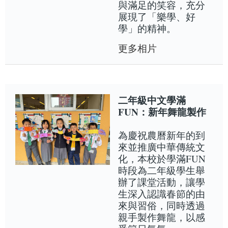
與滿足的笑容，充分
展現了「樂學、好
學」的精神。
更多相片
二年級中文學滿
FUN：新年舞龍製作
為慶祝農曆新年的到
來並推廣中華傳統文
化，本校於學滿FUN
時段為二年級學生舉
辦了課堂活動，讓學
生深入認識春節的由
來與習俗，同時透過
親手製作舞龍，以感