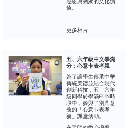
感恩與團聚的文化價
值。
更多相片
五、六年級中文學滿
分：心意卡表孝親
為了讓學生傳承中華
傳統美德並結合現代
創新科技，五、六年
級同學於學滿FUN時
段中，參與了別具意
義的「心意卡表孝
親」課堂活動。
在老師的悉心指導