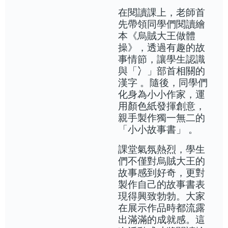
在閱讀課上，老師首
先帶領同學們閱讀繪
本《烏賊大王做體
操》，透過有趣的故
事情節，讓學生認識
與「冫」部首相關的
漢字 。隨後，同學們
化身為小小作家，運
用顏色紙發揮創意，
親手製作獨一無二的
「小小故事書」 。
課堂氣氛熱烈，學生
們不僅對烏賊大王的
故事感到好奇，更對
製作自己的故事書表
現得興致勃勃。大家
在展示作品時都流露
出滿滿的成就感。這