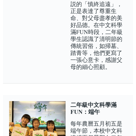
説的「慎終追遠」，
正是表達了尊重生
命、對父母盡孝的美
好品德。在中文科學
滿FUN時段，二年級
學生認識了清明節的
傳統習俗，如掃墓、
踏青等，他們更寫了
一張心意卡，感謝父
母的細心照顧。
二年級中文科學滿
FUN：端午
每年農曆五月初五是
端午節，本校中文科