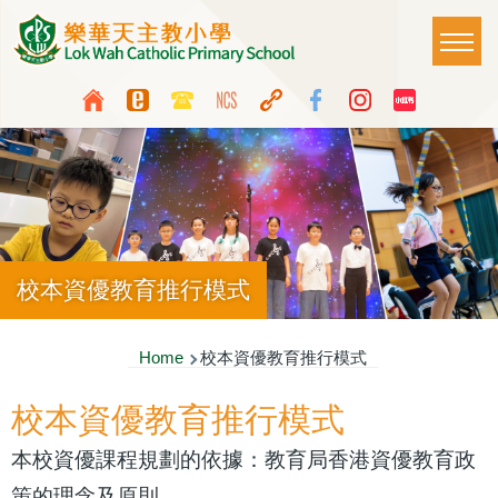
Skip to main content
Main
T
naviga
Top
Language
Media
switcher
Icon
Button
校本資優教育推行模式
Breadcrumb
Home
校本資優教育推行模式
校本資優教育推行模式
本校資優課程規劃的依據：教育局香港資優教育政
策的理念及原則