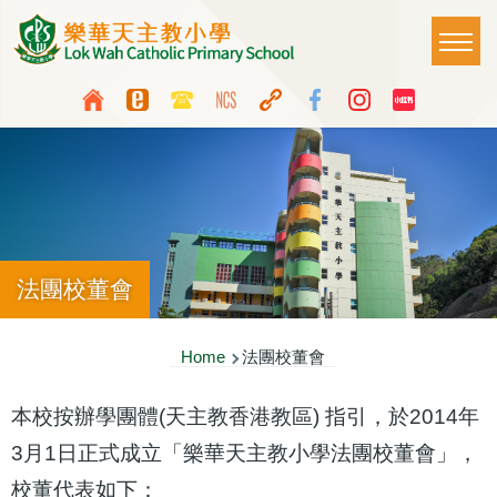
Skip to main content
Main
T
naviga
Top
Language
Media
switcher
Icon
Button
法團校董會
Breadcrumb
Home
法團校董會
本校按辦學團體(天主教香港教區) 指引，於2014年
3月1日正式成立「樂華天主教小學法團校董會」，
校董代表如下：