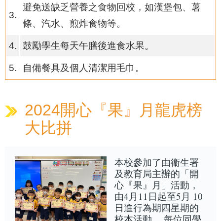
避免送缺乏營養之食物回校，如漢堡包、薯
3.
條、汽水、煎炸食物等。
4.
鼓勵學生每天午膳後進食水果。
5.
自備餐具及個人清潔用毛巾。
2024開心『果』月龍虎榜
大比拼
本校參加了由衞生署
及教育局主辦的「開
心『果』月」活動，
由4月11日起至5月 10
日進行為期四星期的
校本活動。 每位同學