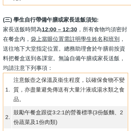
(三) 學生自行帶備午膳或家長送飯須知:
家長送飯時間為
12:00 – 12:30
，所有食物均須密封
在餐盒內，
袋上當眼位置需註明學生姓名和班別
，
送往地下大堂指定位置。總務助理會於午膳前按資
料把餐盒送到各課室。無論自備午膳或家長送飯，
均請注意下列事項：
注意飯壺之保溫及衞生程度，以確保食物不變
1.
質，亦盡量避免傳送有大量汁液或湯水類之食
品。
鼓勵午餐盒跟從3:2:1的營養標準(3份飯麵、2
2.
份蔬菜及1份肉類)