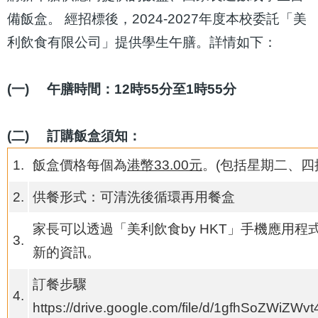
備飯盒。 經招標後，2024-2027年度本校委託「美
利飲食有限公司」提供學生午膳。詳情如下：
(一)
午膳時間：12時55分至1時55分
(二)
訂購飯盒須知：
1.
飯盒價格每個為
港幣33.00元
。(包括星期二、四
2.
供餐形式：可清洗後循環再用餐盒
家長可以透過「美利飲食by HKT」手機應用
3.
新的資訊。
訂餐步驟
4.
https://drive.google.com/file/d/1gfhSoZWiZ