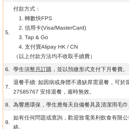
付款方式：
轉數快FPS
信用卡(Visa/MasterCard)
5.
Tap & Go
支付寶Alipay HK / CN
（以上付款方法均不收取手續費）
6.
學生須
整月訂購
，並以預繳形式支付下月餐費。
退餐手續: 如因病或身體不適缺席需退餐，可於當
7.
27585767 安排退餐，逾時無效。
8.
為響應環保，學生應每天自備餐具及清潔用毛巾
如有任何問題或查詢，歡迎致電美利飲食有限公司 
9.
絡。