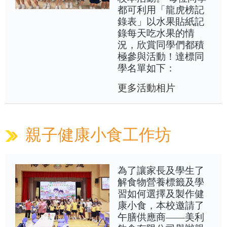
都可利用「龍虎榜記
錄表」以水果貼紙記
錄每天吃水果的情
況，欣賞同學們都積
極參與活動！達標同
學名單如下：
更多活動相片
親子健康小食工作坊
為了讓家長及學生了
解食物營養標籤及學
習如何選擇及製作健
康小食，本校邀請了
午膳供應商——美利