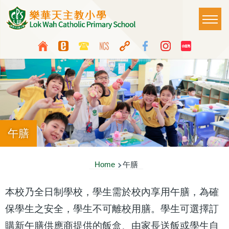
Skip to main content
Main
T
naviga
Top
Language
Media
switcher
Icon
Button
午膳
Breadcrumb
Home
午膳
本校乃全日制學校，學生需於校內享用午膳，為確
保學生之安全，學生不可離校用膳。學生可選擇訂
購新午膳供應商提供的飯盒、由家長送飯或學生自