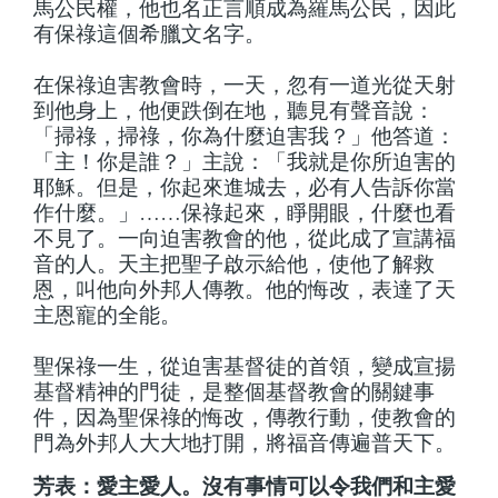
馬公民權，他也名正言順成為羅馬公民，因此
有保祿這個希臘文名字。
在保祿迫害教會時，一天，忽有一道光從天射
到他身上，他便跌倒在地，聽見有聲音說：
「掃祿，掃祿，你為什麼迫害我？」他答道：
「主！你是誰？」主說：「我就是你所迫害的
耶穌。但是，你起來進城去，必有人告訴你當
作什麼。」……保祿起來，睜開眼，什麼也看
不見了。一向迫害教會的他，從此成了宣講福
音的人。天主把聖子啟示給他，使他了解救
恩，叫他向外邦人傳教。他的悔改，表達了天
主恩寵的全能。
聖保祿一生，從迫害基督徒的首領，變成宣揚
基督精神的門徒，是整個基督教會的關鍵事
件，因為聖保祿的悔改，傳教行動，使教會的
門為外邦人大大地打開，將福音傳遍普天下。
芳表：愛主愛人。沒有事情可以令我們和主愛