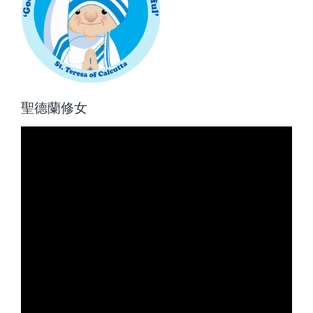
聖德蘭修女