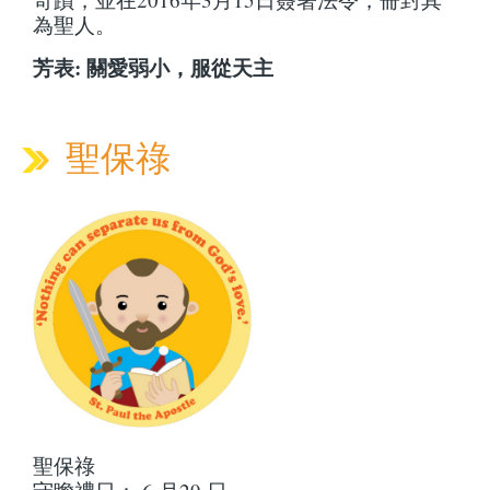
為聖人。
芳表: 關愛弱小，服從天主
聖保祿
聖保祿