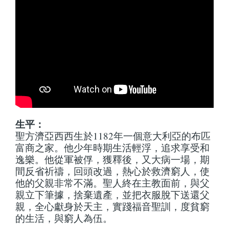
生平：
聖方濟亞西西生於1182年一個意大利亞的布匹
富商之家。他少年時期生活輕浮，追求享受和
逸樂。他從軍被俘，獲釋後，又大病一場，期
間反省祈禱，回頭改過，熱心於救濟窮人，使
他的父親非常不滿。聖人終在主教面前，與父
親立下筆據，捨棄遺產，並把衣服脫下送還父
親，全心獻身於天主，實踐福音聖訓，度貧窮
的生活，與窮人為伍。