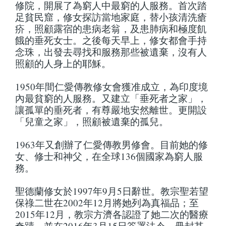
修院，開展了為窮人中最窮的人服務。首次踏
足貧民窟，修女探訪當地家庭，替小孩清洗瘡
疥，照顧露宿的患病老翁，及患肺病和極度飢
餓的垂死女士。之後每天早上，修女都會手持
念珠，出發去尋找和服務那些被遺棄，沒有人
照顧的人身上的耶穌。
1950年間仁愛傳教修女會獲准成立，為印度境
內最貧窮的人服務。又建立「垂死者之家」，
讓孤單的垂死者，有尊嚴地安然離世。更開設
「兒童之家」，照顧被遺棄的孤兒。
1963年又創辦了仁愛傳教男修會。目前她的修
女、修士和神父，在全球136個國家為窮人服
務。
聖德蘭修女於1997年9月5日辭世。教宗聖若望
保祿二世在2002年12月將她列為真福品；至
2015年12月，教宗方濟各認證了她二次的醫療
奇蹟，並在2016年3月15日簽署法令，冊封其