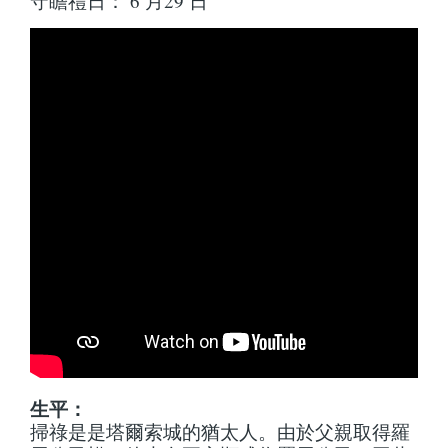
守瞻禮日： 6 月29 日
生平：
掃祿是是塔爾索城的猶太人。由於父親取得羅