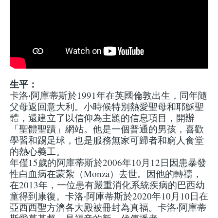
生平：
卡洛‧阿庫蒂斯於1991年在英國倫敦出生，同年隨
父母返回意大利。小時候特別熱愛聖母和耶穌聖
體，還建立了以信仰為主題的信息項目，開辦
「聖體聖蹟」網站。他是一個普通的男孩，喜歡
學習和踢足球，也是服務無家可歸者和窮人食堂
的熱心義工。
年僅15歲的阿庫蒂斯於2006年10月12日因患暴發
性白血病在蒙紮（Monza）去世。因他的轉禱，
在2013年，一位患有嚴重消化系統疾病的巴西幼
童得到康復。卡洛‧阿庫蒂斯於2020年10月10日在
亞西西聖方濟各大殿被冊封為真福。卡洛‧阿庫蒂