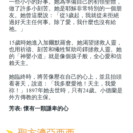
一些小小的好事。她為準備自己的初領聖體，
做了許多小刻苦。她是耶穌非常特別的一個朋
友。她曾這麼說：「從3歲起，我就從未拒絕
過好天主任何事。除了愛，我什麼也沒有給
祂。」
15歲時她進入加爾默羅會。她渴望拯救人靈，
也用祈禱、刻苦和犧牲幫助司鐸拯救人靈。她
的「神嬰小道」就是像個孩子般，全心愛和信
賴天主。
她臨終時，將苦像壓在自己的心上，並且抬頭
看著天，說道：「我多麼愛祂！天主，我愛
祢！」1897年她去世時，只有24歲。小德蘭是
外方傳教的主保。
芳表: 懷有一顆謙卑的心
聖方濟亞西西