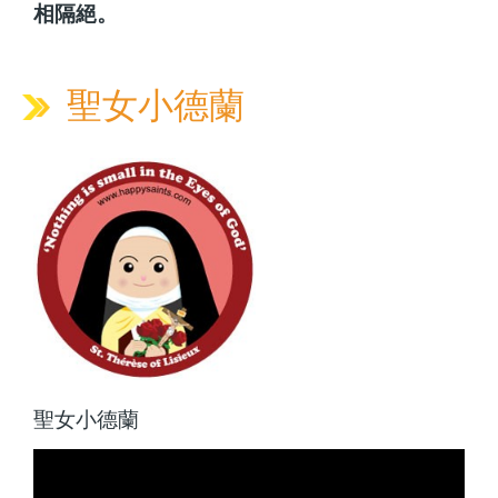
相隔絕。
聖女小德蘭
聖女小德蘭