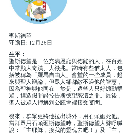
聖斯德望
守瞻日: 12月26日
生平：
聖斯德望是一位充滿恩寵與德能的人，在百姓
中常顯大奇蹟、大徵兆。當時有些猶太人，包
括被稱為「羅馬自由人」會堂的一些成員，起
來與聖人辯論，但眾人卻都敵不過他的智慧，
因為聖神與他同在。於是，這些人只好煽動群
眾，捏造假罪證控告斯德望褻瀆之罪。最後，
聖人被眾人押解到公議會裡接受審問。
後來，群眾更將他拉出城外，用石頭砸死他。
當群眾用石頭砸斯德望時，聖斯德望大聲呼喊
說：「主耶穌，接我的靈魂去吧！」及「主，