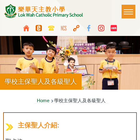
Skip to main content
Main
T
naviga
Top
Language
Media
switcher
Icon
Button
學校主保聖人及各級聖人
Breadcrumb
Home
學校主保聖人及各級聖人
主保聖人介紹: