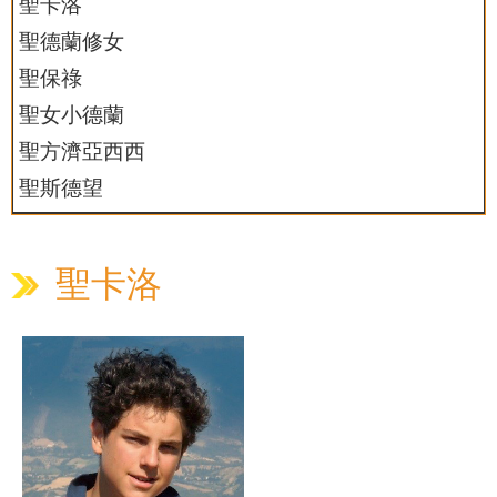
聖卡洛
聖德蘭修女
聖保祿
聖女小德蘭
聖方濟亞西西
聖斯德望
聖卡洛