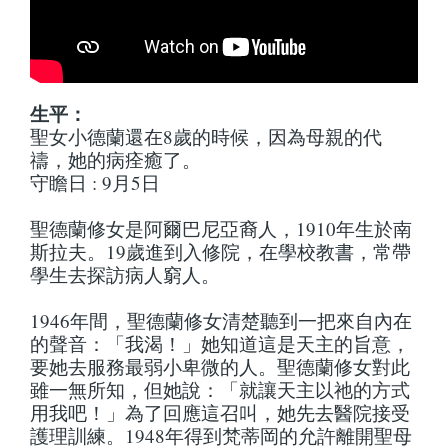
生平：
聖女小德蘭還在8歲的時候，因為母親的代
禱，她的病痊癒了。
守瞻日 : 9月5日
聖德蘭修女是阿爾巴尼亞裔人，1910年生於南
斯拉夫。19歲進到入修院，在學校教書，常帶
學生去探訪病人窮人。
1946年間，聖德蘭修女清楚聽到一把來自內在
的聲音：「我渴！」她知道這是天主的旨意，
要她去服務最弱小卑微的人。聖德蘭修女對此
雖一無所知，但她說：「就讓天主以祂的方式
用我吧！」為了回應這召叫，她先去醫院接受
護理訓練。1948年得到梵蒂岡的允許離開聖母