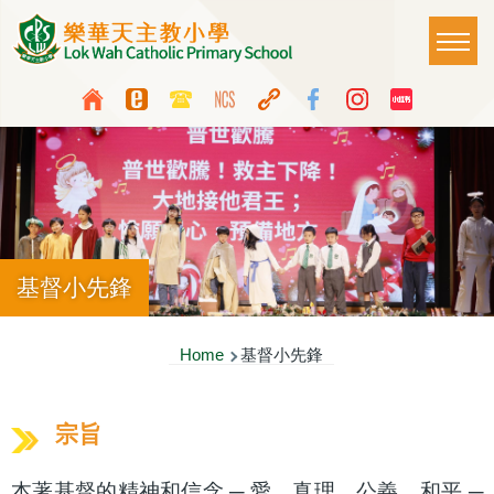
Skip to main content
Main
T
naviga
Top
Language
Media
switcher
Icon
Button
基督小先鋒
Breadcrumb
Home
基督小先鋒
宗旨
本著基督的精神和信念 ─ 愛、真理、公義、和平 ─