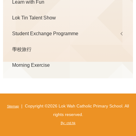
Learn with Fun
Lok Tin Talent Show
Student Exchange Programme
學校旅行
Morning Exercise
| Copyright ©
2026 Lok Wah Catholic Primary School. All
Sitemap
rights reserved.
By: ctd.hk