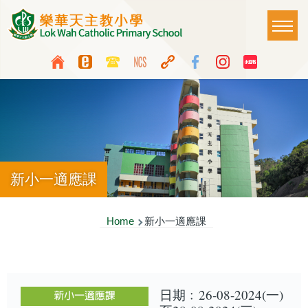
Skip to main content
Main
T
naviga
Top
Language
Media
switcher
Icon
Button
新小一適應課
Breadcrumb
Home
新小一適應課
日期﹕26-08-2024(一)