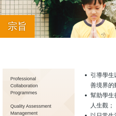
宗旨
Breadcrumb
引導學生
Main
Professional
善境界的
Collaboration
Programmes
幫助學生
navigation
人生觀；
Quality Assessment
Management
以日常生