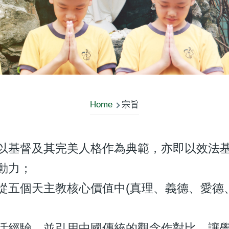
Home
宗旨
以基督及其完美人格作為典範，亦即以效法
動力；
從五個天主教核心價值中(真理、義德、愛德
活經驗，並引用中國傳統的觀念作對比，讓