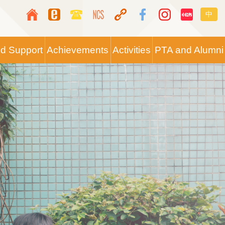
Top
Langua
中
Media
switche
Icon
nd Support
Achievements
Activities
PTA and Alumni
Button