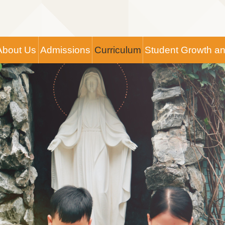
Main
About Us
Admissions
Curriculum
Student Growth a
navigation