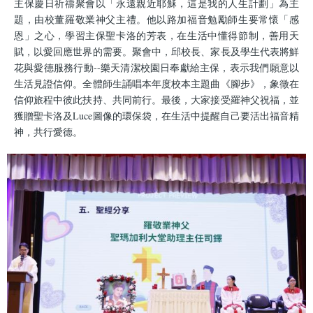
主保慶日祈禱聚會以「永遠親近耶穌，這是我的人生計劃」為主
題，由校董羅敬業神父主禮。他以路加福音勉勵師生要常懷「感
恩」之心，學習主保聖卡洛的芳表，在生活中懂得節制，善用天
賦，以愛回應世界的需要。聚會中，邱校長、家長及學生代表將鮮
花與愛德服務行動--樂天清潔校園日奉獻給主保，表示我們願意以
生活見證信仰。全體師生誦唱本年度校本主題曲《腳步》，象徵在
信仰旅程中彼此扶持、共同前行。最後，大家接受羅神父祝福，並
獲贈聖卡洛及Luce圖像的環保袋，在生活中提醒自己要活出福音精
神，共行愛德。