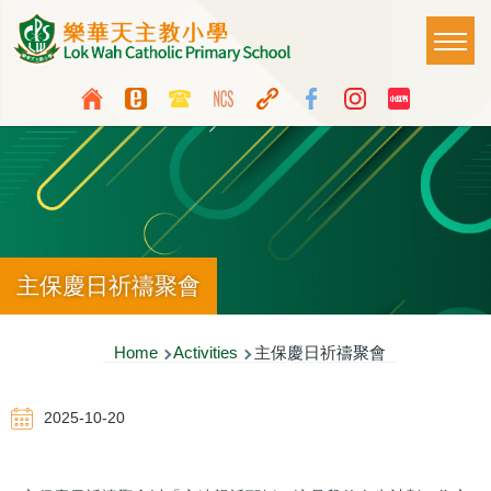
Skip to main content
Main
T
naviga
Top
Language
Media
switcher
Icon
Button
主保慶日祈禱聚會
Breadcrumb
Home
Activities
主保慶日祈禱聚會
2025-10-20