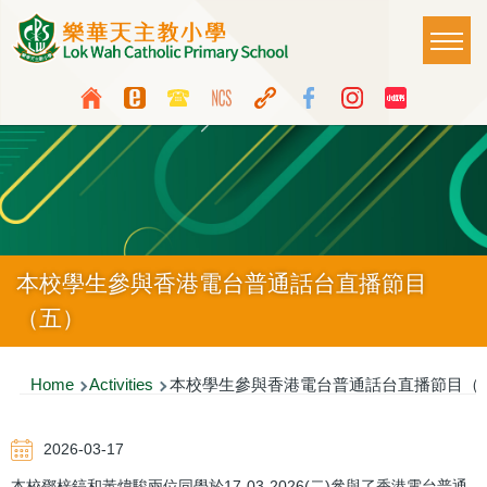
Skip to main content
Main
T
naviga
Top
Language
Media
switcher
Icon
Button
本校學生參與香港電台普通話台直播節目
（五）
Breadcrumb
Home
Activities
本校學生參與香港電台普通話台直播節目（
2026-03-17
本校鄧梓鎬和黃煒駿兩位同學於17-03-2026(二)參與了香港電台普通