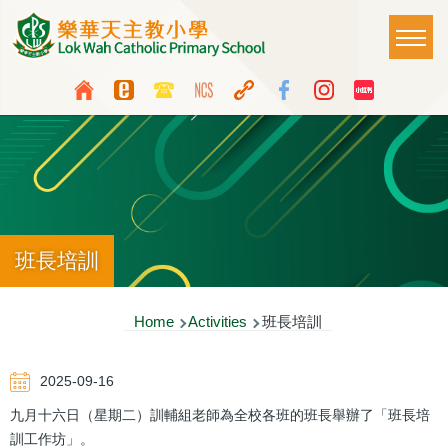
Skip to main content
Main
T
naviga
Top
Language
Media
switcher
Icon
Button
班長培訓
Breadcrumb
Home
Activities
班長培訓
2025-09-16
九月十六日（星期二）訓輔組老師為全校各班的班長舉辦了「班長培
訓工作坊」。