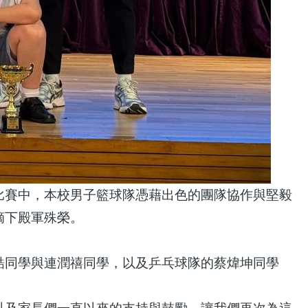
比賽中，本校男子籃球隊憑藉出色的團隊協作與堅毅
摘下殿軍殊榮。
鋯同學與連潤禧同學，以及乒乓球隊的蔡煒坤同學