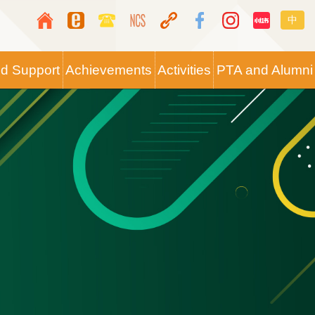
Top
Langua
中
Media
switche
Icon
nd Support
Achievements
Activities
PTA and Alumni
Button