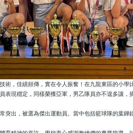
技術，佳績頻傳，實在令人振奮！在九龍東區的小學
員表現穩定，同樣榮獲亞軍，男乙隊員亦不遑多讓，
常突出，被選為傑出運動員。當中包括籃球隊的葉鏵