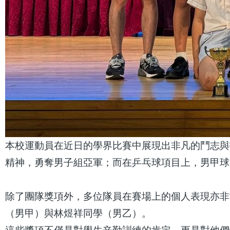
本校運動員在近日的學界比賽中展現出非凡的鬥志與
精神，勇奪男子組亞軍；而在乒乓球項目上，男甲球
除了團隊獎項外，多位隊員在賽場上的個人表現亦非
（男甲）與林煜祥同學（男乙）。