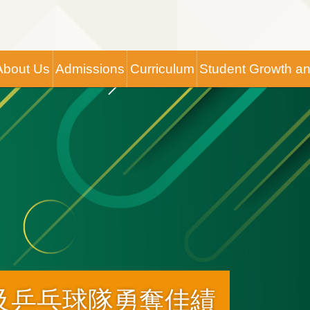
Main
About Us
Admissions
Curriculum
Student Growth a
navigation
及乒乓球隊勇奪佳績