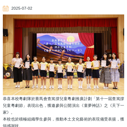
2025-07-02
恭喜本校粵劇隊於賽馬會查篤撐兒童粵劇推廣計劃「第十一屆查篤撐
兒童粵劇節」表現出色，獲邀參與公開演出《童夢神話》之《天下一
家》。
本校也於積極組織學生參與，推動本土文化藝術的表現備受表揚，獲
頒感謝狀。