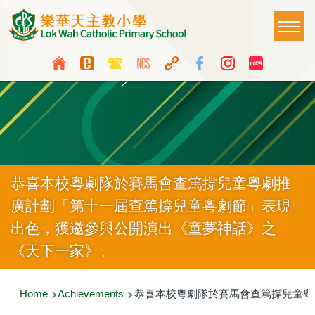
Skip to main content
Main
T
naviga
Top
Language
Media
switcher
Icon
Button
恭喜本校粵劇隊於賽馬會查篤撐兒童粵劇推
廣計劃「第十一屆查篤撐兒童粵劇節」表現
出色，獲邀參與公開演出《童夢神話》之
《天下一家》。
Breadcrumb
Home
Achievements
恭喜本校粵劇隊於賽馬會查篤撐兒童粵