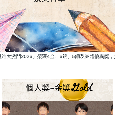
n 數學思維大激鬥2026」榮獲4金、6銀、5銅及團體優