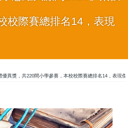
校校際賽總排名14，表現
5銅及團體優異獎，共220間小學參賽，本校校際賽總排名14，表現