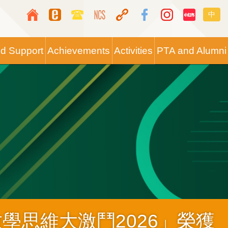
Top
Langua
中
Media
switche
Icon
nd Support
Achievements
Activities
PTA and Alumni
Button
 數學思維大激鬥2026」榮獲