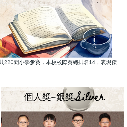
異獎，共220間小學參賽，本校校際賽總排名14，表現傑