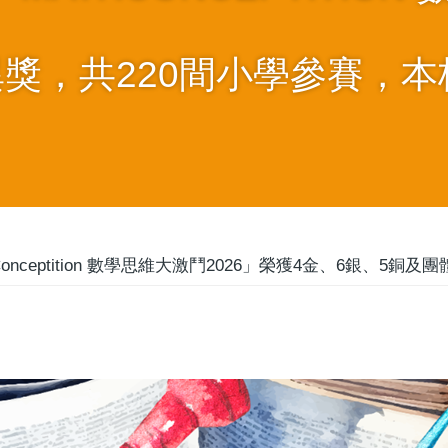
異獎，共220間小學參賽，本
onceptition 數學思維大激鬥2026」榮獲4金、6銀、