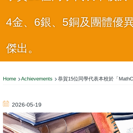
4金、6銀、5銅及團體優
傑出。
Breadcrumb
Home
Achievements
恭賀15位同學代表本校於「MathC
2026-05-19