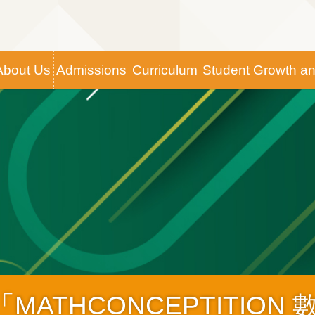
Main
About Us
Admissions
Curriculum
Student Growth a
navigation
ATHCONCEPTITION