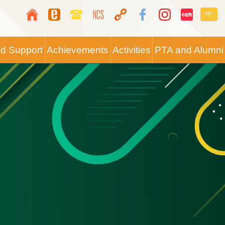
Top
Langua
中
Media
switche
Icon
nd Support
Achievements
Activities
PTA and Alumni
Button