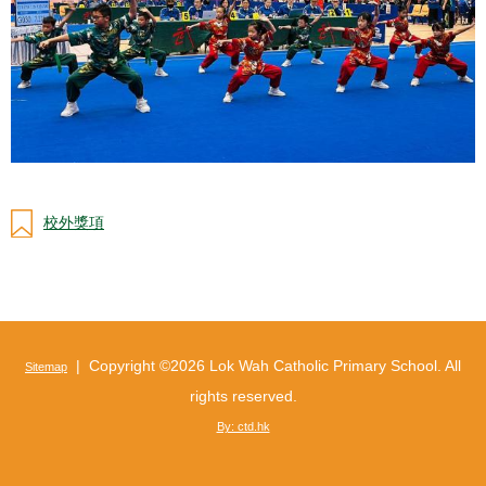
校外獎項
| Copyright ©
2026 Lok Wah Catholic Primary School. All
Sitemap
rights reserved.
By: ctd.hk