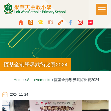
Skip to main content
Main
T
naviga
Top
Language
Media
switcher
Icon
Button
恆基全港學界武術比賽2024
Breadcrumb
Home
Achievements
恆基全港學界武術比賽2024
2024-11-24