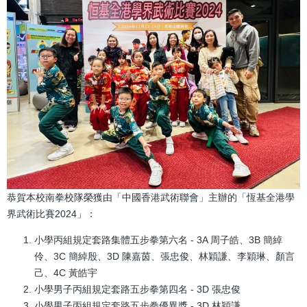
恭賀本校南拳校隊榮獲由「中國香港武術聯會」主辦的「恆基全港學
界武術比賽2024」：
小學丙組規定套路集體五步拳第六名 - 3A 周子皓、3B 簡綽
伶、3C 簡綽殷、3D 陳嘉茵、張忠俊、林穎謙、李穎琳、顏言
己、4C 黃皓宇
小學男子丙組規定套路五步拳第四名 - 3D 張忠俊
小學男子丙組規定套路五步拳優異獎 - 3D 林穎謙