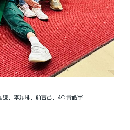
林穎謙、李穎琳、顏言己、4C 黃皓宇