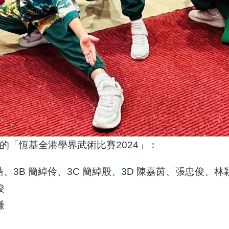
「恆基全港學界武術比賽2024」：
皓、3B 簡綽伶、3C 簡綽殷、3D 陳嘉茵、張忠俊、
俊
謙