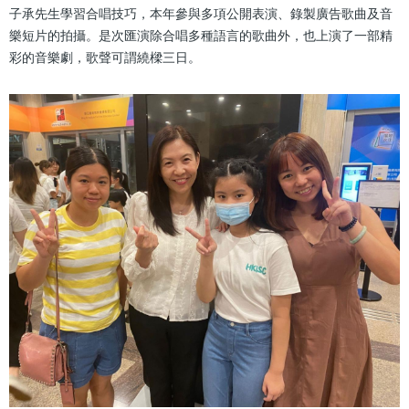
子承先生學習合唱技巧，本年參與多項公開表演、錄製廣告歌曲及音
樂短片的拍攝。是次匯演除合唱多種語言的歌曲外，也上演了一部精
彩的音樂劇，歌聲可謂繞樑三日。