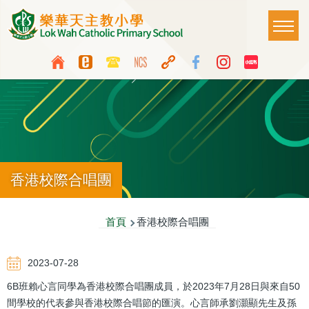
移至主內容
Main
T
naviga
Top
Language
Media
switcher
Icon
Button
香港校際合唱團
導
首頁
香港校際合唱團
航
2023-07-28
連
6B班賴心言同學為香港校際合唱團成員，於2023年7月28日與來自50
結
間學校的代表參與香港校際合唱節的匯演。心言師承劉灝顯先生及孫