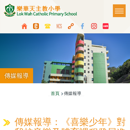
移至主內容
Main
T
naviga
Top
Language
Media
switcher
Icon
Button
傳媒報導
導
首頁
傳媒報導
航
連
傳媒報導：《喜樂少年》對
結