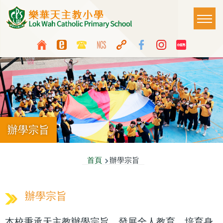
移至主內容
Main
T
naviga
Top
Language
Media
switcher
Icon
Button
辦學宗旨
導
首頁
辦學宗旨
航
連
辦學宗旨
結
本校秉承天主教辦學宗旨，發展全人教育，培育身