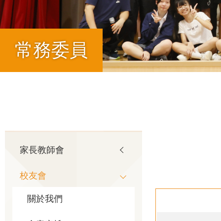
常務委員
導
航
Main
家長教師會
連
校友會
navigation
結
關於我們