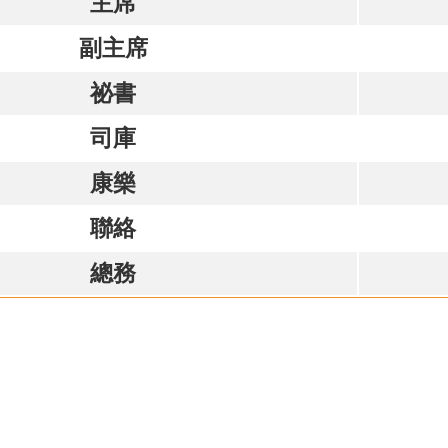
主席
副主席
祕書
司庫
康樂
聯絡
總務