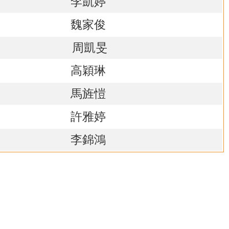
李凱婷
魏家俊
周凱旻
高穎琳
馬旌愷
許雅婷
李錦鴻