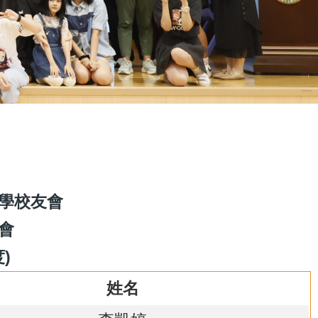
學校友會
會
度)
姓名