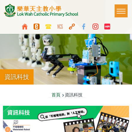
移至主內容
Main
T
naviga
Top
Language
Media
switcher
Icon
Button
資訊科技
導
首頁
資訊科技
航
連
結