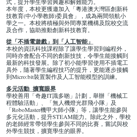
式，提升學生學習興趣和解難能力。
本年度，本校更獲邀加入「粵港澳大灣區創新科
技教育(中小學教師)委員會」，成為兩間領航小
學之一。本校將積極與外間專業機構及院校交流
及合作，協助推動創新科技教育。
從「不插電遊戲」到「人工智能」
本校的資訊科技課程除了讓學生學習到編程外，
同時亦會配合不同的創新技技，令學生能接觸到
最新的科技發展。除了初小能學習使用不插電工
具外，隨著學生編程技巧的提升，更能逐步接觸
到Micro:bit裝置製作及人工智能模型的訓練。
多元活動 擴寬眼界
學校善用「奇趣IT識多啲」計劃，舉辦「機械工
程體驗活動」、「無人機燈光群飛小隊」及
「RoboMaster機甲大師小隊」等，讓學生能參與
多元化活動，提升STEAM能力。除此之外，學校
的老師經常帶領學生參與不同的比賽，嘗試與校
外學生競技，擴寛學生的眼界。