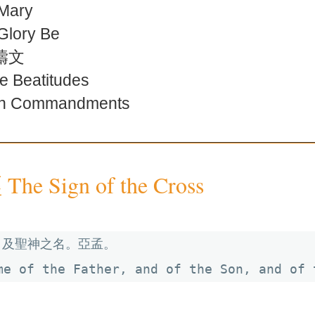
Mary
ory Be
禱文
Beatitudes
 Commandments
e Sign of the Cross
及聖神之名。亞孟。

me of the Father, and of the Son, and of 