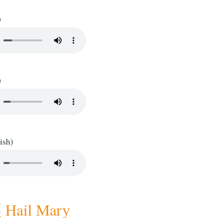
)
)
ish)
ail Mary