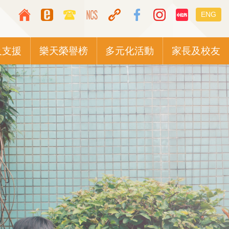
Top
Languag
ENG
Media
switcher
Icon
及支援
樂天榮譽榜
多元化活動
家長及校友
Button