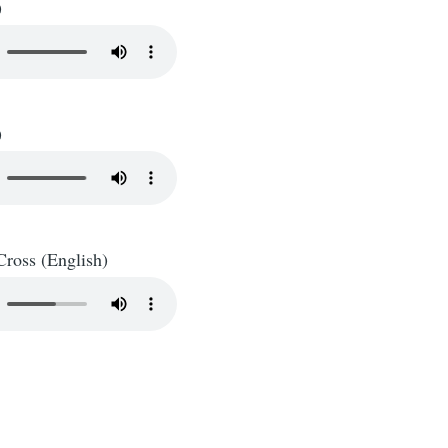
)
)
Cross (English)