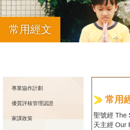
常用經文
導
航
Main
專業協作計劃
連
常用經
優質評核管理認證
navigation
結
聖號經 The Si
家課政策
天主經 Our F