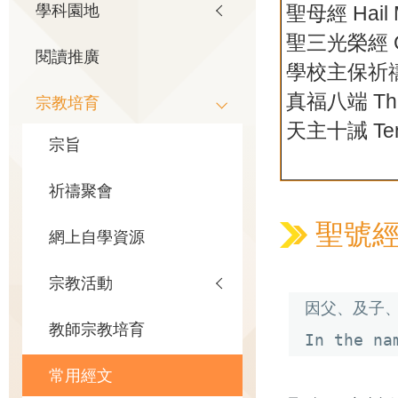
學科園地
聖母經 Hail 
聖三光榮經 Gl
閱讀推廣
學校主保祈
真福八端 The 
宗教培育
天主十誡 Ten
宗旨
祈禱聚會
聖號經 Th
網上自學資源
宗教活動
因父、及子、
教師宗教培育
In the na
常用經文