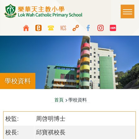
移至主內容
Main
T
naviga
Top
Language
Media
switcher
Icon
Button
學校資料
導
首頁
學校資料
航
校監:
周啓明博士
連
結
校長:
邱寶祺校長