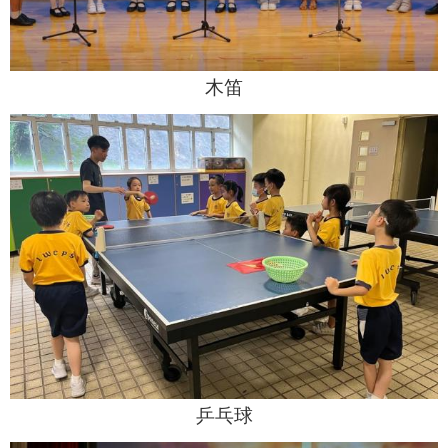
木笛
乒乓球