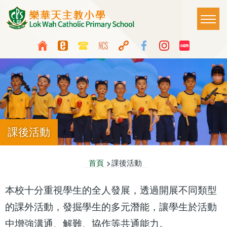
移至主內容
Main
T
naviga
Top
Language
Media
switcher
Icon
Button
課後活動
導
首頁
課後活動
航
本校十分重視學生的全人發展，透過開展不同類型
連
的課外活動，發掘學生的多元潛能，讓學生於活動
結
中增強溝通、解難、協作等共通能力。