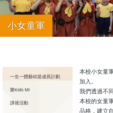
小女童軍
導
航
本校小女童軍隸
Main
一生一體藝幼苗成長計劃
加入。
連
樂Kids MI
我們透過不
navigation
結
本校的女童
課後活動
品格，建立