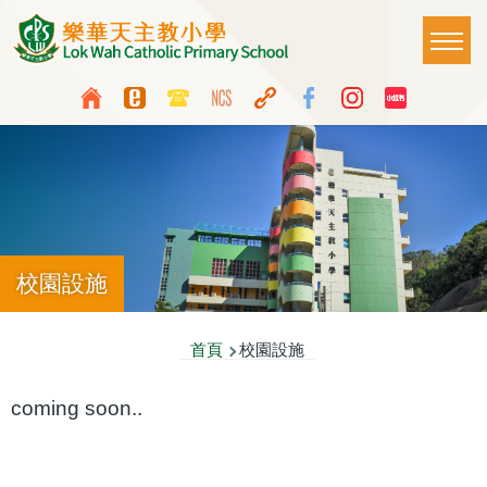
移至主內容
Main
T
naviga
Top
Language
Media
switcher
Icon
Button
校園設施
導
首頁
校園設施
航
coming soon..
連
結