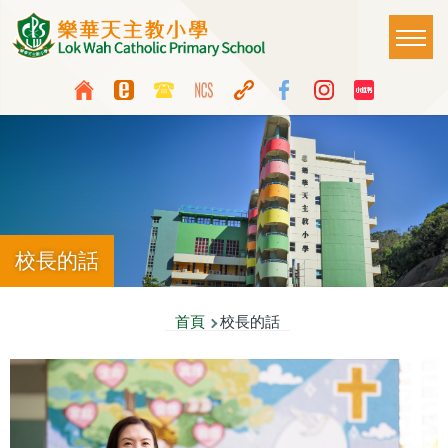
移至主內容
Main
T
naviga
Top
Language
Media
switcher
Icon
Button
校長的話
導
首頁
校長的話
航
連
結