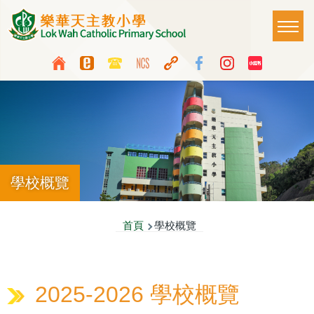
移至主內容
Main
T
naviga
Top
Language
Media
switcher
Icon
Button
學校概覽
導
首頁
學校概覽
航
連
2025-2026 學校概覽
結