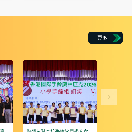
更多
篤撐
熱烈恭賀本校手鐘隊同學首次參
熱烈恭賀