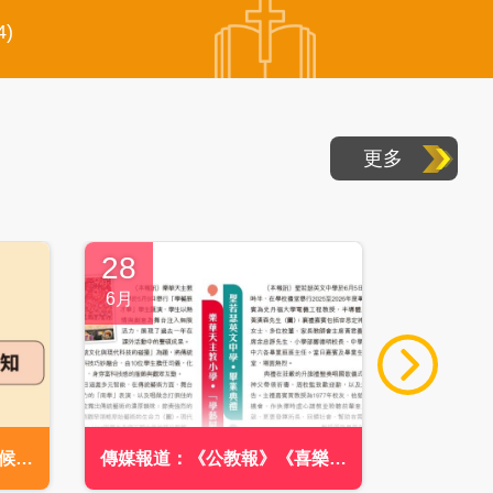
)
更多
28
2
6月
6
我
一候補
傳媒報道：《公教報》《喜樂少
年》喜樂幼小 - 小學動態