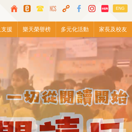
Top
Languag
ENG
Media
switcher
Icon
及支援
樂天榮譽榜
多元化活動
家長及校友
Button