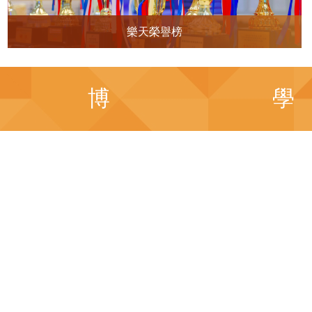
樂天榮譽榜
博
學