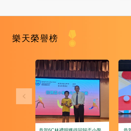
樂天榮譽榜
王藝程同學於
恭賀6C林禮明獲得回歸盃小學乒
恭