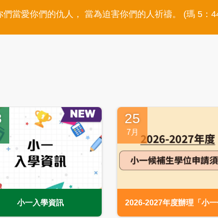
你們當愛你們的仇人， 當為迫害你們的人祈禱。 (瑪 5：44
8
25
月
7月
小一入學資訊
2026-2027年度辦理「小
生」申請順知