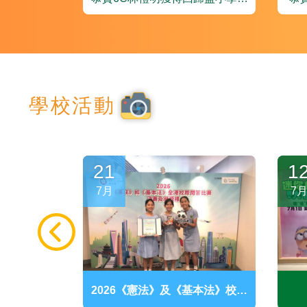
霸盃)世界公
乓球邀請賽男子組殿軍！
年
別榮獲銀獎
級
學校活動
21
1
7月
7
作坊
2026《憲法》及《基本法》校際