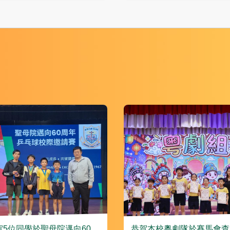
賀5位同學於聖母院邁向60周
恭賀本校粵劇隊於賽馬會查