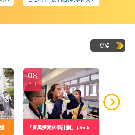
屆查
賽，在香港國際手鈴奧林匹克
2026世
色
2026勇奪小學手鐘組銅獎。
小學
更多
08
06
7月
7月
攝生
「賽馬探索科學計劃」 (Jockey
聖神果實樂