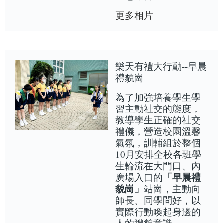
更多相片
樂天有禮大行動--早晨
禮貌崗
為了加強培養學生學
習主動社交的態度，
教導學生正確的社交
禮儀，營造校園溫馨
氣氛，訓輔組於整個
10月安排全校各班學
生輪流在大門口、內
「早晨禮
廣場入口的
貌崗」
站崗，主動向
師長、同學問好，以
實際行動喚起身邊的
人的禮貌意識。