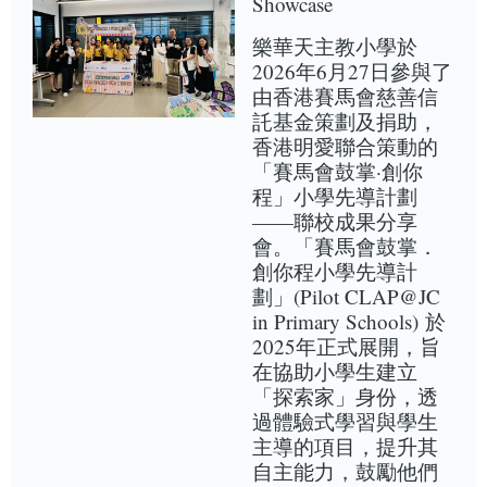
Showcase
樂華天主教小學於
2026年6月27日參與了
由香港賽馬會慈善信
託基金策劃及捐助，
香港明愛聯合策動的
「賽馬會鼓掌·創你
程」小學先導計劃
——聯校成果分享
會。「賽馬會鼓掌．
創你程小學先導計
劃」(Pilot CLAP@JC
in Primary Schools) 於
2025年正式展開，旨
在協助小學生建立
「探索家」身份，透
過體驗式學習與學生
主導的項目，提升其
自主能力，鼓勵他們