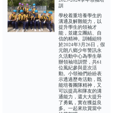
訓
學校着重培養學生的
溝通及解難能力，以
提升學生的領袖才
能，並建立團結、自
信的精神。訓輔組特
於2024年3月26日，假
元朗八鄉少年警訊永
久活動中心為學生舉
辦領袖培訓營，共61
位風紀參與是次活
動。小領袖們紛紛表
示透過歷奇活動，既
能培養團隊精神，又
可以提高和隊友的溝
通能力，還大大提升
了勇氣，實在獲益良
多。一起來欣賞當中