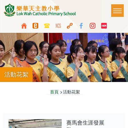
移至主內容
Main
T
naviga
Top
Language
Media
switcher
Icon
Button
活動花絮
導
首頁
活動花絮
航
連
結
賽馬會生涯發展