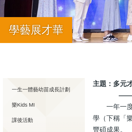
學藝展才華
導
航
主題：多元
Main
一生一體藝幼苗成長計劃
——樂華
連
樂Kids MI
一年一度的
navigation
結
學（下稱「
課後活動
豐碩成果。