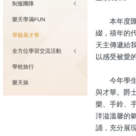
制服團隊
樂天學滿FUN
本年度匯演
綴，禧年的代
學藝展才華
天主傳遞給
全方位學習交流活動
以感受被愛
學校旅行
今年學生匯
樂天操
與才華。爵士
樂、手鈴、
洋溢溫馨的
誦，充分展