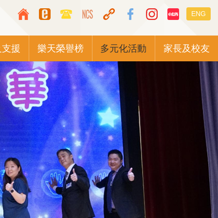
Top
Languag
ENG
Media
switcher
Icon
及支援
樂天榮譽榜
多元化活動
家長及校友
Button