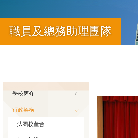
職員及總務助理團隊
導
航
Main
學校簡介
連
行政架構
navigation
結
法團校董會