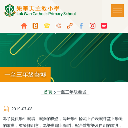
移至主內容
Main
T
naviga
Top
Language
Media
switcher
Icon
Button
一至三年級藝墟
導
首頁
一至三年級藝墟
航
2019-07-08
連
為了提供學生演唱、演奏的機會，每班學生輪流上台表演課堂上學過
結
的歌曲，並發揮創意，為樂曲編上舞蹈，配合敲響樂及自創的道具，