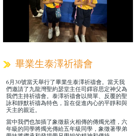
畢業生泰澤祈禱會
6月30號當天舉行了畢業生泰澤祈禱會。當天我
們邀請了九龍灣聖約瑟堂主任司鐸容思定神父為
我們主持祈禱會。泰澤祈禱會以簡單、反覆的聖
詠和靜默祈禱為特色，旨在促進內心的平靜和與
天主的親近。
當中我們也加插了象徵薪火相傳的傳燭光禮，六
年級的同學將燭光傳給五年級同學，象徵著學弟
學妹將繼承和發揚學兄學姐的精神和傳統。