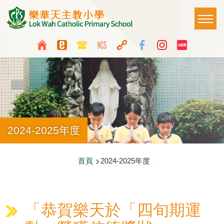
移至主內容
Main
T
naviga
Top
Language
Media
switcher
Icon
Button
2024-2025年度
導
首頁
2024-2025年度
航
連
「恭賀樂天於「四旬期運
結