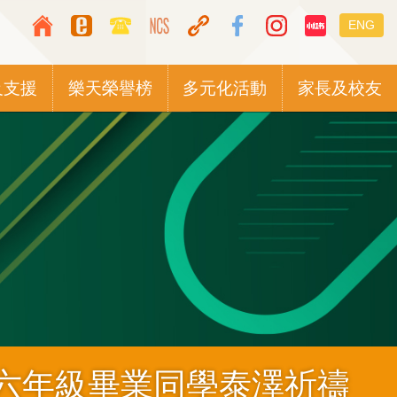
Top
Languag
ENG
Media
switcher
Icon
及支援
樂天榮譽榜
多元化活動
家長及校友
Button
六年級畢業同學泰澤祈禱