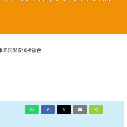
畢業同學泰澤祈禱會