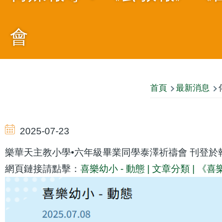
會
導
首頁
最新消息
航
2025-07-23
連
樂華天主教小學•六年級畢業同學泰澤祈禱會 刊登於報
網頁鏈接請點擊：
喜樂幼小 - 動態 | 文章分類 | 《
結