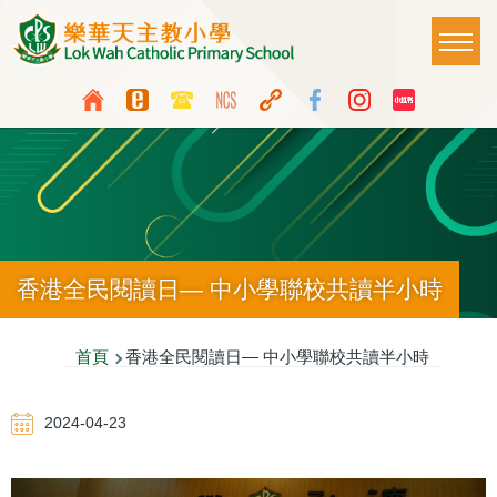
移至主內容
Main
T
naviga
Top
Language
Media
switcher
Icon
Button
香港全民閱讀日— 中小學聯校共讀半小時
導
首頁
香港全民閱讀日— 中小學聯校共讀半小時
航
2024-04-23
連
結