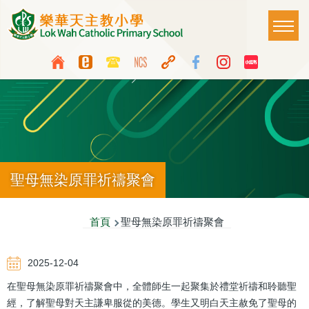
移至主內容
Main
T
naviga
Top
Language
Media
switcher
Icon
Button
聖母無染原罪祈禱聚會
導
首頁
聖母無染原罪祈禱聚會
航
2025-12-04
連
在聖母無染原罪祈禱聚會中，全體師生一起聚集於禮堂祈禱和聆聽聖
結
經，了解聖母對天主謙卑服從的美德。學生又明白天主赦免了聖母的