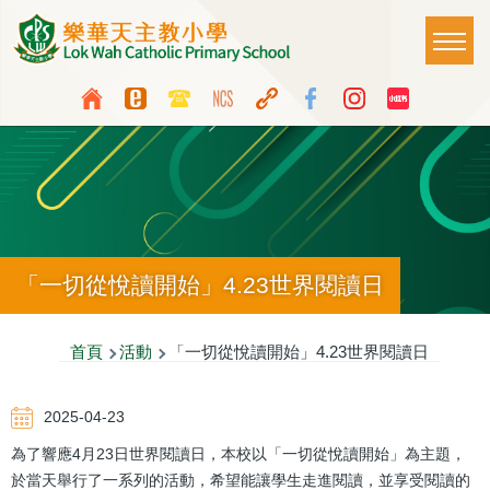
移至主內容
Main
T
naviga
Top
Language
Media
switcher
Icon
Button
「一切從悅讀開始」4.23世界閱讀日
導
首頁
活動
「一切從悅讀開始」4.23世界閱讀日
航
2025-04-23
連
為了響應4月23日世界閱讀日，本校以「一切從悅讀開始」為主題，
結
於當天舉行了一系列的活動，希望能讓學生走進閱讀，並享受閱讀的