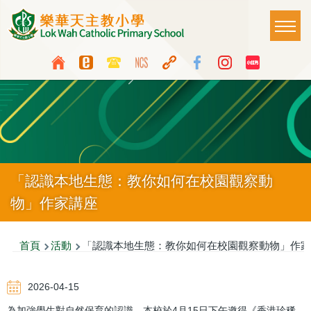
移至主內容
Main
T
naviga
Top
Language
Media
switcher
Icon
Button
「認識本地生態：教你如何在校園觀察動
物」作家講座
導
首頁
活動
「認識本地生態：教你如何在校園觀察動物」作家
航
2026-04-15
連
為加強學生對自然保育的認識，本校於4月15日下午邀得《香港珍稀