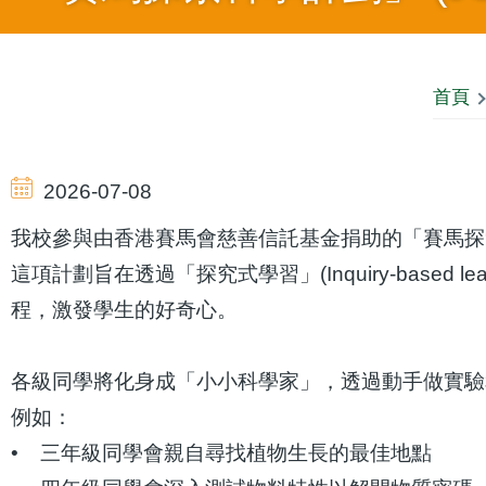
導
首頁
航
2026-07-08
連
我校參與由香港賽馬會慈善信託基金捐助的「賽馬探索科學計劃」 (J
這項計劃旨在透過「探究式學習」(Inquiry-bas
結
程，激發學生的好奇心。
各級同學將化身成「小小科學家」，透過動手做實驗
例如：
• 三年級同學會親自尋找植物生長的最佳地點