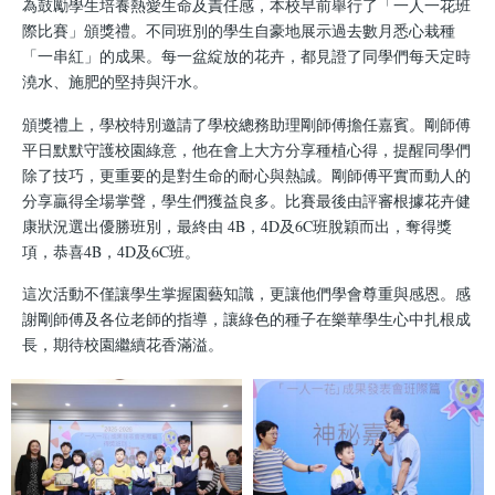
為鼓勵學生培養熱愛生命及責任感，本校早前舉行了「一人一花班
際比賽」頒獎禮。不同班別的學生自豪地展示過去數月悉心栽種
「一串紅」的成果。每一盆綻放的花卉，都見證了同學們每天定時
澆水、施肥的堅持與汗水。
頒獎禮上，學校特別邀請了學校總務助理剛師傅擔任嘉賓。剛師傅
平日默默守護校園綠意，他在會上大方分享種植心得，提醒同學們
除了技巧，更重要的是對生命的耐心與熱誠。剛師傅平實而動人的
分享贏得全場掌聲，學生們獲益良多。比賽最後由評審根據花卉健
康狀況選出優勝班別，最終由 4B，4D及6C班脫穎而出，奪得獎
項，恭喜4B，4D及6C班。
這次活動不僅讓學生掌握園藝知識，更讓他們學會尊重與感恩。感
謝剛師傅及各位老師的指導，讓綠色的種子在樂華學生心中扎根成
長，期待校園繼續花香滿溢。