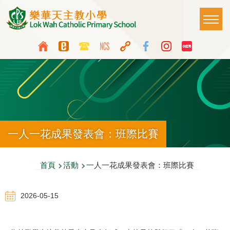
移至主內容
Main
T
naviga
Top
Language
Media
switcher
Icon
Button
一人一花成果發表會：班際比賽
導
首頁
活動
一人一花成果發表會：班際比賽
航
2026-05-15
連
結