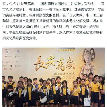
覽，包括：｢長安萬象——陝西隋唐文明展｣、｢油尖旺．望油尖——都
市流光坊眾情｣、｢香江葡跡——香港葡人故事｣。透過觀賞文物，學生
們彷彿穿越時空，親身觸摸歷史的脈搏。在「長安萬象」中，唐三彩
陶塑、壁畫等文物展現了當時盛世的繁華與多元文化的交融，增加學
生對古代絲綢之路的理解；而在「油尖旺」與「香江葡跡」的展區
內，學生則從生活細節與族群故事中，深入探索了香港這座城市獨有
的文化共融與歷史變遷。