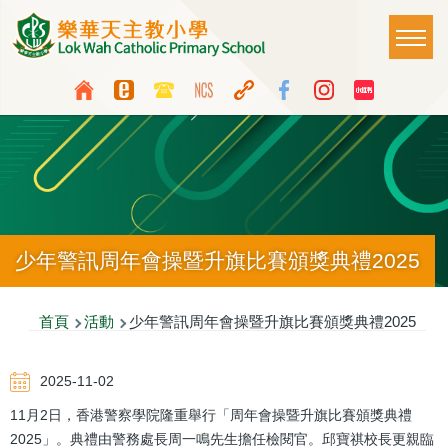
移至主內容
Main
T
naviga
Top
Language
Media
switcher
Icon
Button
少年警訊周年會操暨升旗比賽頒獎典禮2025
導
首頁
活動
少年警訊周年會操暨升旗比賽頒獎典禮2025
航
2025-11-02
連
11月2日，香港警察學院隆重舉行「周年會操暨升旗比賽頒獎典禮
結
2025」。典禮由警務處長周一鳴先生擔任檢閱官。邱寶祺校長更親臨