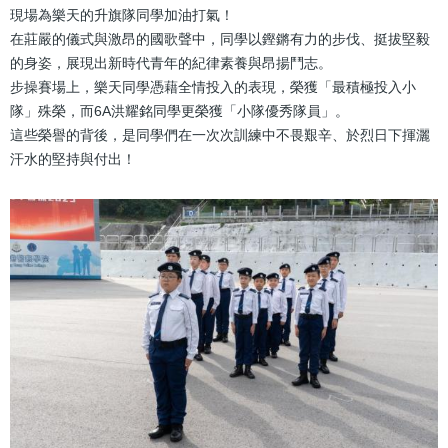
現場為樂天的升旗隊同學加油打氣！
在莊嚴的儀式與激昂的國歌聲中，同學以鏗鏘有力的步伐、挺拔堅毅
的身姿，展現出新時代青年的紀律素養與昂揚鬥志。
步操賽場上，樂天同學憑藉全情投入的表現，榮獲「最積極投入小
隊」殊榮，而6A洪耀銘同學更榮獲「小隊優秀隊員」。
這些榮譽的背後，是同學們在一次次訓練中不畏艱辛、於烈日下揮灑
汗水的堅持與付出！