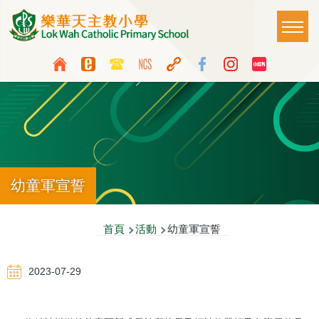
移至主內容
Main
T
naviga
Top
Language
Media
switcher
Icon
Button
幼童軍宣誓
導
首頁
活動
幼童軍宣誓
航
2023-07-29
連
結