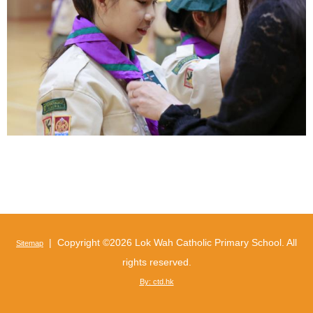
| Copyright ©
2026 Lok Wah Catholic Primary School. All
Sitemap
rights reserved.
By: ctd.hk