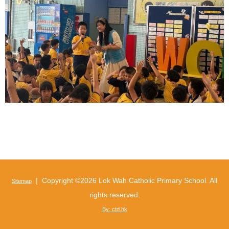
| Copyright ©
2026 Lok Wah Catholic Primary School. All
Sitemap
rights reserved.
By: ctd.hk