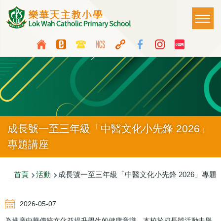
移至主內容
Main
T
naviga
Top
Language
Media
switcher
Icon
Button
成長號一至三年級「中醫文化小先鋒 2026」
專題講座
導
首頁
活動
成長號一至三年級「中醫文化小先鋒 2026」專題
航
2026-05-07
連
為推廣中華傳統文化並提升學生的健康意識，本校於成長號活動中舉