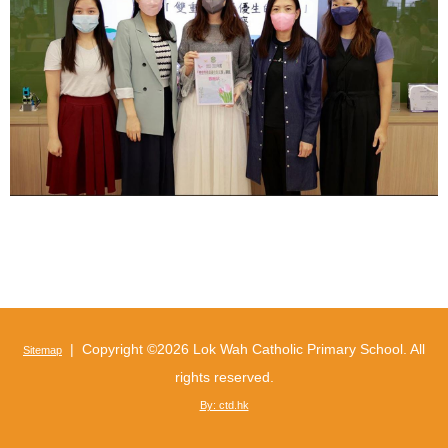
| Copyright ©
2026 Lok Wah Catholic Primary School. All
Sitemap
rights reserved.
By: ctd.hk