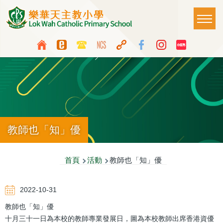
移至主內容
Main
T
naviga
Top
Language
Media
switcher
Icon
Button
教師也「知」優
導
首頁
活動
教師也「知」優
航
2022-10-31
連
教師也「知」優
結
十月三十一日為本校的教師專業發展日，圖為本校教師出席香港資優