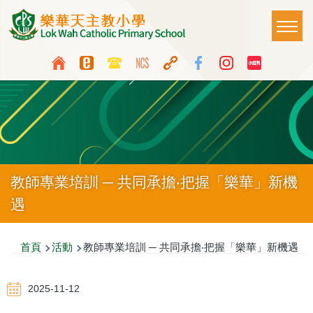
移至主內容
Main
T
naviga
Top
Language
Media
switcher
Icon
Button
教師專業培訓 ─ 共同承擔‧把握「樂華」新機
遇
導
首頁
活動
教師專業培訓 ─ 共同承擔‧把握「樂華」新機遇
航
2025-11-12
連