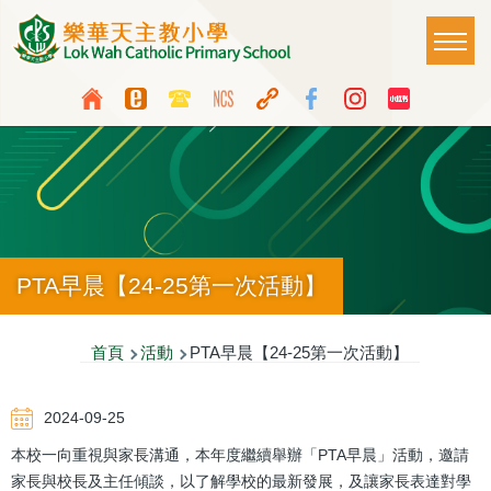
移至主內容
Main
T
naviga
Top
Language
Media
switcher
Icon
Button
PTA早晨【24-25第一次活動】
導
首頁
活動
PTA早晨【24-25第一次活動】
航
2024-09-25
連
本校一向重視與家長溝通，本年度繼續舉辦「PTA早晨」活動，邀請
結
家長與校長及主任傾談，以了解學校的最新發展，及讓家長表達對學