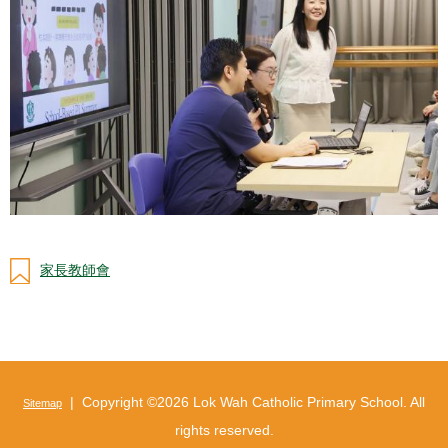
家長教師會
| Copyright ©
2026 Lok Wah Catholic Primary School. All
Sitemap
rights reserved.