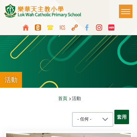
移至主內容
Main
T
naviga
Top
Language
Media
switcher
Icon
Button
活動
導
首頁
活動
航
連
結